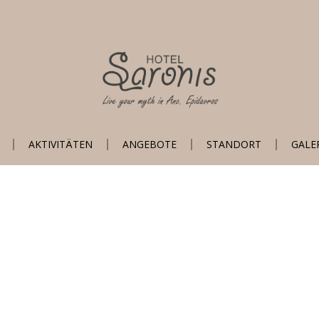
AKTIVITÄTEN
ANGEBOTE
STANDORT
GALE
Ippolitou 4, Antikes Epidaurus, Argolis
Tel:
+302753041514
,
+302753041533
Fax: +302753041788
Mobil:
+306972838596
Email:
info@saronis-hotel.com